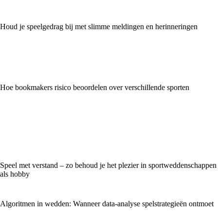
Houd je speelgedrag bij met slimme meldingen en herinneringen
Hoe bookmakers risico beoordelen over verschillende sporten
Speel met verstand – zo behoud je het plezier in sportweddenschappen
als hobby
Algoritmen in wedden: Wanneer data-analyse spelstrategieën ontmoet