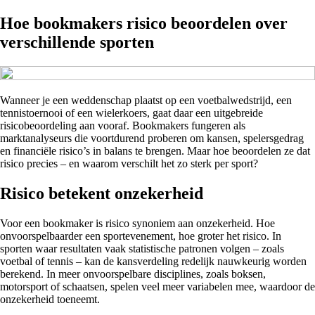
Hoe bookmakers risico beoordelen over
verschillende sporten
Wanneer je een weddenschap plaatst op een voetbalwedstrijd, een
tennistoernooi of een wielerkoers, gaat daar een uitgebreide
risicobeoordeling aan vooraf. Bookmakers fungeren als
marktanalyseurs die voortdurend proberen om kansen, spelersgedrag
en financiële risico’s in balans te brengen. Maar hoe beoordelen ze dat
risico precies – en waarom verschilt het zo sterk per sport?
Risico betekent onzekerheid
Voor een bookmaker is risico synoniem aan onzekerheid. Hoe
onvoorspelbaarder een sportevenement, hoe groter het risico. In
sporten waar resultaten vaak statistische patronen volgen – zoals
voetbal of tennis – kan de kansverdeling redelijk nauwkeurig worden
berekend. In meer onvoorspelbare disciplines, zoals boksen,
motorsport of schaatsen, spelen veel meer variabelen mee, waardoor de
onzekerheid toeneemt.