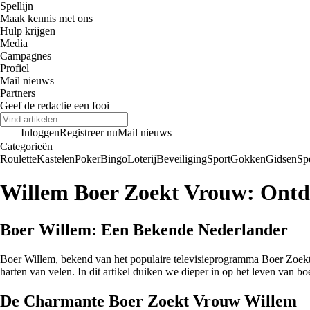
Spellijn
Maak kennis met ons
Hulp krijgen
Media
Campagnes
Profiel
Mail nieuws
Partners
Geef de redactie een fooi
Inloggen
Registreer nu
Mail nieuws
Categorieën
Roulette
Kastelen
Poker
Bingo
Loterij
Beveiliging
Sport
Gokken
Gidsen
Sp
Willem Boer Zoekt Vrouw: Ontde
Boer Willem: Een Bekende Nederlander
Boer Willem, bekend van het populaire televisieprogramma Boer Zoekt V
harten van velen. In dit artikel duiken we dieper in op het leven van bo
De Charmante Boer Zoekt Vrouw Willem