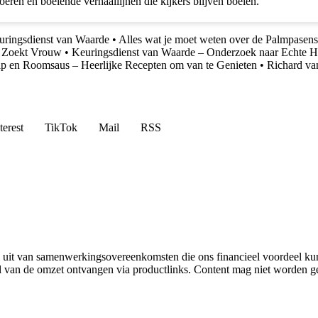
eren en boeiende verhaallijnen die kijkers blijven boeien.
uringsdienst van Waarde
•
Alles wat je moet weten over de Palmpasens
r Zoekt Vrouw
•
Keuringsdienst van Waarde – Onderzoek naar Echte 
ip en Roomsaus – Heerlijke Recepten om van te Genieten
•
Richard van
terest
TikTok
Mail
RSS
uit van samenwerkingsovereenkomsten die ons financieel voordeel ku
l van de omzet ontvangen via productlinks. Content mag niet worden ge