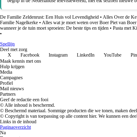
begrip in de Nederlandse televisiewereld, met elk seizoen nieuwe bo
De Familie Zeldenrust: Een Huis vol Levendigheid
•
Alles Over de Ke
Familie Nagelkerke
•
Alles wat je moet weten over Boer Piet van Boe
wanneer je de tuin moet sproeien: De beste tips en tijden
•
Pasta met K
•
Spellijn
Deel met zorg
X
Facebook
Instagram
LinkedIn
YouTube
Pin
Maak kennis met ons
Hulp krijgen
Media
Campagnes
Profiel
Mail nieuws
Partners
Geef de redactie een fooi
© Alle inhoud is beschermd.
© Beschermd materiaal. Sommige producten die we tonen, maken deel 
© Copyright is van toepassing op alle content hier. We kunnen een dee
Links in de inhoud
Paginaoverzicht
Na