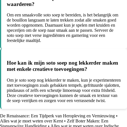
waarderen?
Om een smaakvolle soto soep te bereiden, is het belangrijk om
de bouillon langzaam te laten trekken zodat alle smaken goed
worden opgenomen. Daarnaast kun je spelen met kruiden en
specerijen om de soep naar smaak aan te passen. Serveer de
soto soep met verse ingrediënten en garnering voor een
feestelijke maaltijd.
Hoe kan ik mijn soto soep nog lekkerder maken
met enkele creatieve toevoegingen?
Om je soto soep nog lekkerder te maken, kun je experimenteren
met toevoegingen zoals gebakken tempeh, gefrituurde sjalotten,
pindasaus of zelfs een scheutje limoensap voor extra frisheid.
Deze creatieve toevoegingen kunnen de smaak en textuur van
de soep verrijken en zorgen voor een verrassende twist.
De Renaissance: Een Tijdperk van Heropleving en Vernieuwing
•
Alles wat je moet weten over Kerst
•
Zelf Boter Maken: Een
Stapsgewijze Handleiding
•
Alles wat je moet weten over Indische