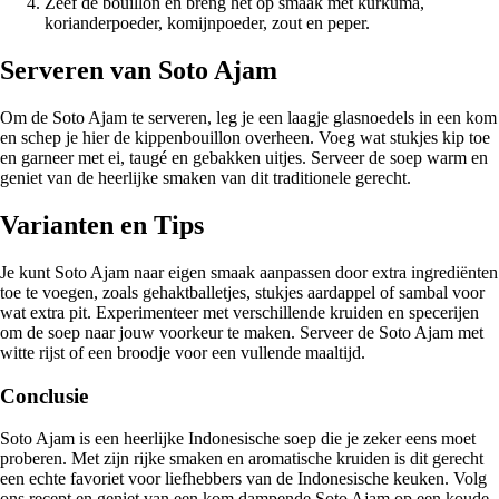
Zeef de bouillon en breng het op smaak met kurkuma,
korianderpoeder, komijnpoeder, zout en peper.
Serveren van Soto Ajam
Om de Soto Ajam te serveren, leg je een laagje glasnoedels in een kom
en schep je hier de kippenbouillon overheen. Voeg wat stukjes kip toe
en garneer met ei, taugé en gebakken uitjes. Serveer de soep warm en
geniet van de heerlijke smaken van dit traditionele gerecht.
Varianten en Tips
Je kunt Soto Ajam naar eigen smaak aanpassen door extra ingrediënten
toe te voegen, zoals gehaktballetjes, stukjes aardappel of sambal voor
wat extra pit. Experimenteer met verschillende kruiden en specerijen
om de soep naar jouw voorkeur te maken. Serveer de Soto Ajam met
witte rijst of een broodje voor een vullende maaltijd.
Conclusie
Soto Ajam is een heerlijke Indonesische soep die je zeker eens moet
proberen. Met zijn rijke smaken en aromatische kruiden is dit gerecht
een echte favoriet voor liefhebbers van de Indonesische keuken. Volg
ons recept en geniet van een kom dampende Soto Ajam op een koude