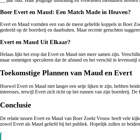
__ jaar oud. Haar jeugdige uitstraling en volwassen mentaliteit hebbe
Boer Evert en Maud: Een Match Made in Heaven?
Evert en Maud vormden een van de meest geliefde koppels in Boer Zo
gedeeld op de boerderij en daarbuiten. Maar recente geruchten suggerer
Evert en Maud Uit Elkaar?
Helaas lijkt het erop dat Evert en Maud niet meer samen zijn. Versch
maar sommigen speculeren dat de afstand en het verschil in levensstijl 
Toekomstige Plannen van Maud en Evert
Hoewel Evert en Maud niet langer een setje lijken te zijn, hebben bei
interesses, terwijl Evert zich richt op het runnen van zijn boerderij. De
Conclusie
De relatie tussen Evert en Maud van Boer Zoekt Vrouw heeft vele kijke
zowel Evert als Maud geliefd bij het publiek. Hopelijk zullen ze beide