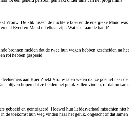
n haar tot een geliefd persoon gemaakt onder fans van het programma.
ekt Vrouw. De klik tussen de nuchtere boer en de energieke Maud was
en dat Evert en Maud uit elkaar zijn. Wat is er aan de hand?
illende bronnen melden dat de twee hun wegen hebben gescheiden na het
een rol hebben gespeeld.
de deelnemers aan Boer Zoekt Vrouw laten weten dat ze positief naar de
 fans blijven hopen dat ze beiden het geluk zullen vinden, of dat nu same
rs geboeid en geïntrigeerd. Hoewel hun liefdesverhaal misschien niet 
n in de toekomst hun weg vinden naar het geluk, ongeacht of dat samen o