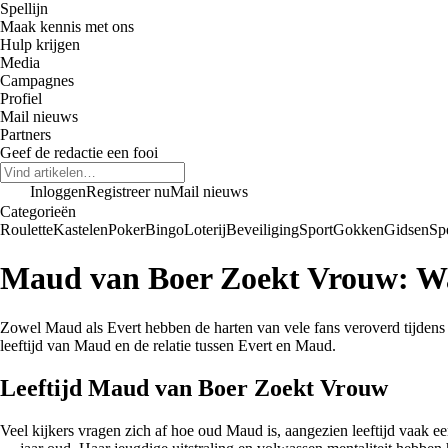
Spellijn
Maak kennis met ons
Hulp krijgen
Media
Campagnes
Profiel
Mail nieuws
Partners
Geef de redactie een fooi
Inloggen
Registreer nu
Mail nieuws
Categorieën
Roulette
Kastelen
Poker
Bingo
Loterij
Beveiliging
Sport
Gokken
Gidsen
Sp
Maud van Boer Zoekt Vrouw: Wat
Zowel Maud als Evert hebben de harten van vele fans veroverd tijdens
leeftijd van Maud en de relatie tussen Evert en Maud.
Leeftijd Maud van Boer Zoekt Vrouw
Veel kijkers vragen zich af hoe oud Maud is, aangezien leeftijd vaak 