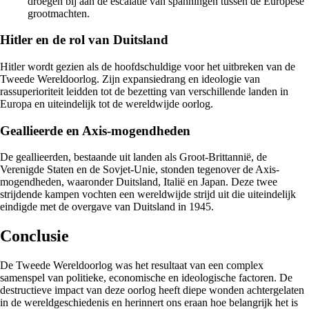
droegen bij aan de escalatie van spanningen tussen de Europese
grootmachten.
Hitler en de rol van Duitsland
Hitler wordt gezien als de hoofdschuldige voor het uitbreken van de
Tweede Wereldoorlog. Zijn expansiedrang en ideologie van
rassuperioriteit leidden tot de bezetting van verschillende landen in
Europa en uiteindelijk tot de wereldwijde oorlog.
Geallieerde en Axis-mogendheden
De geallieerden, bestaande uit landen als Groot-Brittannië, de
Verenigde Staten en de Sovjet-Unie, stonden tegenover de Axis-
mogendheden, waaronder Duitsland, Italië en Japan. Deze twee
strijdende kampen vochten een wereldwijde strijd uit die uiteindelijk
eindigde met de overgave van Duitsland in 1945.
Conclusie
De Tweede Wereldoorlog was het resultaat van een complex
samenspel van politieke, economische en ideologische factoren. De
destructieve impact van deze oorlog heeft diepe wonden achtergelaten
in de wereldgeschiedenis en herinnert ons eraan hoe belangrijk het is