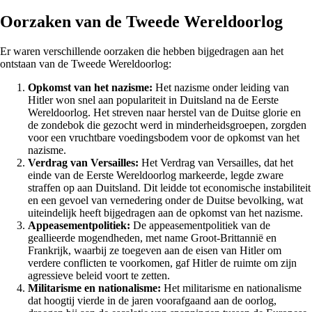
Oorzaken van de Tweede Wereldoorlog
Er waren verschillende oorzaken die hebben bijgedragen aan het
ontstaan van de Tweede Wereldoorlog:
Opkomst van het nazisme:
Het nazisme onder leiding van
Hitler won snel aan populariteit in Duitsland na de Eerste
Wereldoorlog. Het streven naar herstel van de Duitse glorie en
de zondebok die gezocht werd in minderheidsgroepen, zorgden
voor een vruchtbare voedingsbodem voor de opkomst van het
nazisme.
Verdrag van Versailles:
Het Verdrag van Versailles, dat het
einde van de Eerste Wereldoorlog markeerde, legde zware
straffen op aan Duitsland. Dit leidde tot economische instabiliteit
en een gevoel van vernedering onder de Duitse bevolking, wat
uiteindelijk heeft bijgedragen aan de opkomst van het nazisme.
Appeasementpolitiek:
De appeasementpolitiek van de
geallieerde mogendheden, met name Groot-Brittannië en
Frankrijk, waarbij ze toegeven aan de eisen van Hitler om
verdere conflicten te voorkomen, gaf Hitler de ruimte om zijn
agressieve beleid voort te zetten.
Militarisme en nationalisme:
Het militarisme en nationalisme
dat hoogtij vierde in de jaren voorafgaand aan de oorlog,