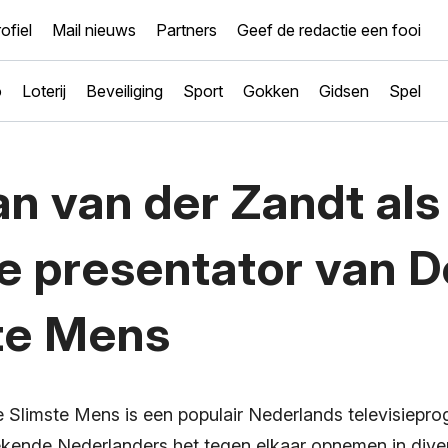
ofiel
Mail nieuws
Partners
Geef de redactie een fooi
o
Loterij
Beveiliging
Sport
Gokken
Gidsen
Spel
n van der Zandt als
e presentator van D
te Mens
 Slimste Mens is een populair Nederlands televisiepr
ende Nederlanders het tegen elkaar opnemen in diver