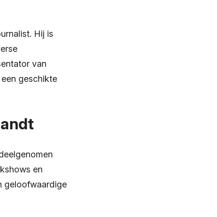
nalist. Hij is
verse
sentator van
j een geschikte
Zandt
k deelgenomen
alkshows en
n geloofwaardige