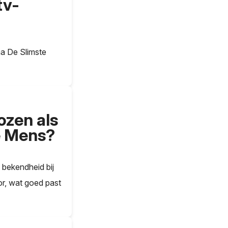
tv-
ma De Slimste
ozen als
e Mens?
 bekendheid bij
or, wat goed past