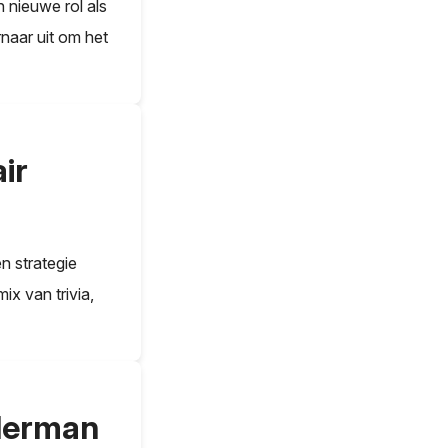
 nieuwe rol als
rnaar uit om het
ir
n strategie
x van trivia,
Herman