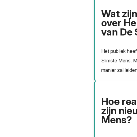
Wat zij
over He
van De 
Het publiek hee
Slimste Mens. M
manier zal leide
Hoe rea
zijn ni
Mens?