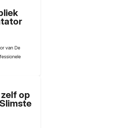
bliek
tator
tor van De
fessionele
zelf op
 Slimste