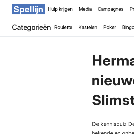
Spellijn
Hulp krijgen
Media
Campagnes
Pr
Categorieën
Roulette
Kastelen
Poker
Bing
Herma
nieuw
Slims
De kennisquiz De
bekende en onbek