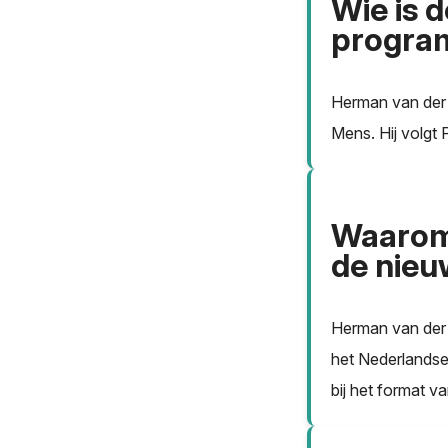
Wie is 
progra
Herman van der 
Mens. Hij volgt P
Waarom 
de nieu
Herman van der Z
het Nederlandse 
bij het format v