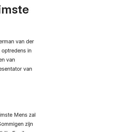
imste
 Herman van der
 optredens in
den van
esentator van
imste Mens zal
 Sommigen zijn