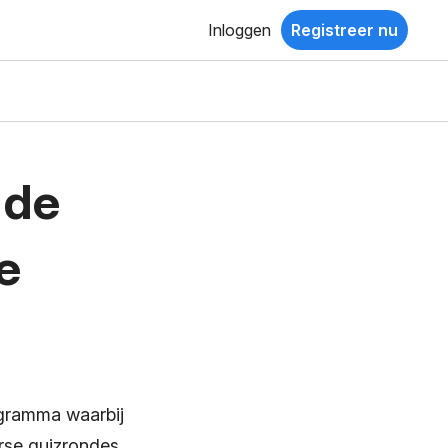
Inloggen
Registreer nu
 de
e
ogramma waarbij
se quizrondes.