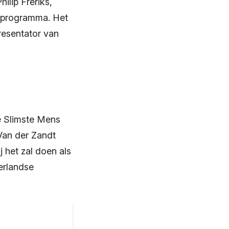
ilip Freriks,
et programma. Het
presentator van
e Slimste Mens
 Van der Zandt
 het zal doen als
erlandse