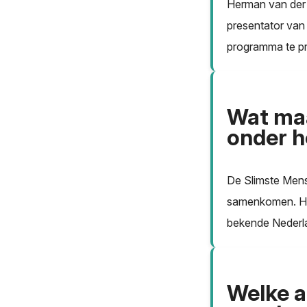
Herman van der Z
presentator van 
programma te pr
Wat maa
onder h
De Slimste Mens
samenkomen. Het
bekende Nederla
Welke 