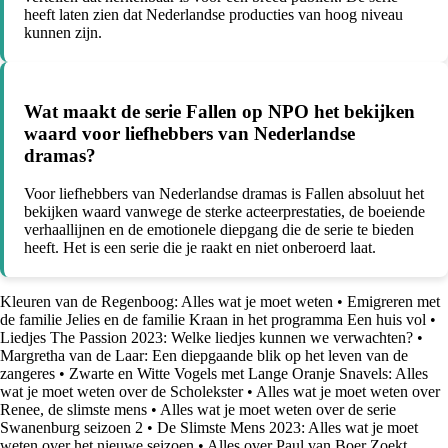
heeft laten zien dat Nederlandse producties van hoog niveau
kunnen zijn.
Wat maakt de serie Fallen op NPO het bekijken
waard voor liefhebbers van Nederlandse
dramas?
Voor liefhebbers van Nederlandse dramas is Fallen absoluut het
bekijken waard vanwege de sterke acteerprestaties, de boeiende
verhaallijnen en de emotionele diepgang die de serie te bieden
heeft. Het is een serie die je raakt en niet onberoerd laat.
Kleuren van de Regenboog: Alles wat je moet weten
•
Emigreren met
de familie Jelies en de familie Kraan in het programma Een huis vol
•
Liedjes The Passion 2023: Welke liedjes kunnen we verwachten?
•
Margretha van de Laar: Een diepgaande blik op het leven van de
zangeres
•
Zwarte en Witte Vogels met Lange Oranje Snavels: Alles
wat je moet weten over de Scholekster
•
Alles wat je moet weten over
Renee, de slimste mens
•
Alles wat je moet weten over de serie
Swanenburg seizoen 2
•
De Slimste Mens 2023: Alles wat je moet
weten over het nieuwe seizoen
•
Alles over Paul van Boer Zoekt