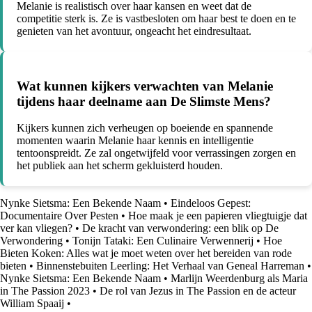
Melanie is realistisch over haar kansen en weet dat de
competitie sterk is. Ze is vastbesloten om haar best te doen en te
genieten van het avontuur, ongeacht het eindresultaat.
Wat kunnen kijkers verwachten van Melanie
tijdens haar deelname aan De Slimste Mens?
Kijkers kunnen zich verheugen op boeiende en spannende
momenten waarin Melanie haar kennis en intelligentie
tentoonspreidt. Ze zal ongetwijfeld voor verrassingen zorgen en
het publiek aan het scherm gekluisterd houden.
Nynke Sietsma: Een Bekende Naam
•
Eindeloos Gepest:
Documentaire Over Pesten
•
Hoe maak je een papieren vliegtuigje dat
ver kan vliegen?
•
De kracht van verwondering: een blik op De
Verwondering
•
Tonijn Tataki: Een Culinaire Verwennerij
•
Hoe
Bieten Koken: Alles wat je moet weten over het bereiden van rode
bieten
•
Binnenstebuiten Leerling: Het Verhaal van Geneal Harreman
•
Nynke Sietsma: Een Bekende Naam
•
Marlijn Weerdenburg als Maria
in The Passion 2023
•
De rol van Jezus in The Passion en de acteur
William Spaaij
•