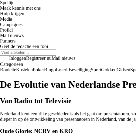
Spellijn
Maak kennis met ons
Hulp krijgen
Media
Campagnes
Profiel
Mail nieuws
Partners
Geef de redactie een fooi
Inloggen
Registreer nu
Mail nieuws
Categorieën
Roulette
Kastelen
Poker
Bingo
Loterij
Beveiliging
Sport
Gokken
Gidsen
Sp
De Evolutie van Nederlandse Pr
Van Radio tot Televisie
Nederland kent een rijke geschiedenis als het gaat om presentatoren, z
dieper in op de ontwikkeling van presentatoren in Nederland, van de ja
Oude Glorie: NCRV en KRO