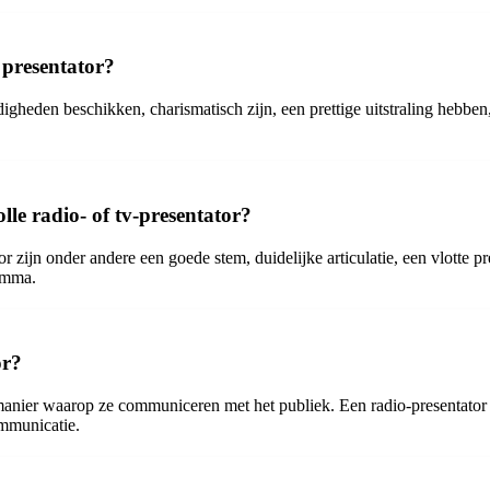
 presentator?
heden beschikken, charismatisch zijn, een prettige uitstraling hebben
lle radio- of tv-presentator?
r zijn onder andere een goede stem, duidelijke articulatie, een vlotte p
amma.
or?
e manier waarop ze communiceren met het publiek. Een radio-presentator m
ommunicatie.