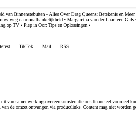
ld van Binnenstebuiten
•
Alles Over Drag Queens: Betekenis en Meer
ouw weg naar onafhankelijkheid
•
Margaretha van der Laar: een Gids
ring op TV
•
Piep in Oor: Tips en Oplossingen
•
terest
TikTok
Mail
RSS
uit van samenwerkingsovereenkomsten die ons financieel voordeel ku
l van de omzet ontvangen via productlinks. Content mag niet worden ge