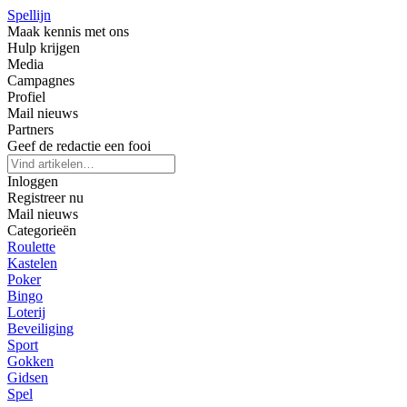
Spellijn
Maak kennis met ons
Hulp krijgen
Media
Campagnes
Profiel
Mail nieuws
Partners
Geef de redactie een fooi
Inloggen
Registreer nu
Mail nieuws
Categorieën
Roulette
Kastelen
Poker
Bingo
Loterij
Beveiliging
Sport
Gokken
Gidsen
Spel