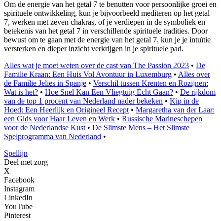
Om de energie van het getal 7 te benutten voor persoonlijke groei en
spirituele ontwikkeling, kun je bijvoorbeeld mediteren op het getal
7, werken met zeven chakras, of je verdiepen in de symboliek en
betekenis van het getal 7 in verschillende spirituele tradities. Door
bewust om te gaan met de energie van het getal 7, kun je je intuïtie
versterken en dieper inzicht verkrijgen in je spirituele pad.
Alles wat je moet weten over de cast van The Passion 2023
•
De
Familie Kraan: Een Huis Vol Avontuur in Luxemburg
•
Alles over
de Familie Jelies in Spanje
•
Verschil tussen Krenten en Rozijnen:
Wat is het?
•
Hoe Snel Kan Een Vliegtuig Echt Gaan?
•
De rijkdom
van de top 1 procent van Nederland nader bekeken
•
Kip in de
Hoed: Een Heerlijk en Origineel Recept
•
Margaretha van der Laar:
een Gids voor Haar Leven en Werk
•
Russische Marineschepen
voor de Nederlandse Kust
•
De Slimste Mens – Het Slimste
Spelprogramma van Nederland
•
Spellijn
Deel met zorg
X
Facebook
Instagram
LinkedIn
YouTube
Pinterest