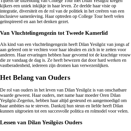
Tijdens de uitzending van College Tour met Dilan Yesilgöz kregen
kijkers een uniek inkijkje in haar leven. Ze deelde haar visie op
integratie, diversiteit en de rol van de politiek in het creëren van een
inclusieve samenleving. Haar optreden op College Tour heeft velen
geïnspireerd en aan het denken gezet.
Van Vluchtelingengezin tot Tweede Kamerlid
Als kind van een vluchtelingengezin heeft Dilan Yesilgöz van jongs af
aan geleerd om te vechten voor haar idealen en zich in te zetten voor
anderen. Haar ervaringen hebben haar gevormd tot de krachtige vrouw
die ze vandaag de dag is. Ze heeft bewezen dat door hard werken en
vastberadenheid, iedereen zijn dromen kan verwezenlijken.
Het Belang van Ouders
De rol van ouders in het leven van Dilan Yesilgöz is van onschatbare
waarde geweest. Haar ouders, met name haar moeder Oren Dilan
Yeşilgöz-Zegerius, hebben haar altijd gesteund en aangemoedigd om
haar ambities na te streven. Dankzij hun steun en liefde heeft Dilan
kunnen uitgroeien tot een succesvolle politica en rolmodel voor velen.
Lessen van Dilan Yesilgözs Ouders