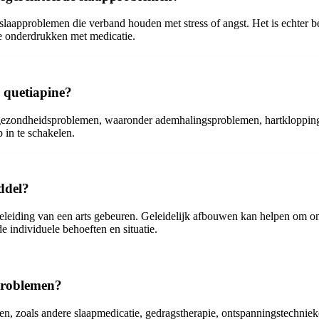
aapproblemen die verband houden met stress of angst. Het is echter b
te onderdrukken met medicatie.
 quetiapine?
ge gezondheidsproblemen, waaronder ademhalingsproblemen, hartklopping
 in te schakelen.
ddel?
geleiding van een arts gebeuren. Geleidelijk afbouwen kan helpen om o
 individuele behoeften en situatie.
pproblemen?
men, zoals andere slaapmedicatie, gedragstherapie, ontspanningstechnieke