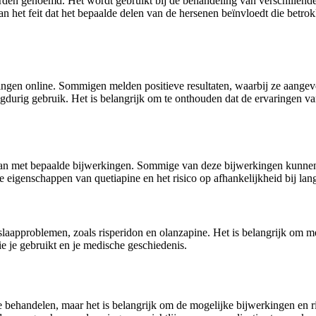
rden genoemd. Het wordt gebruikt bij de behandeling van verschillende
n het feit dat het bepaalde delen van de hersenen beïnvloedt die betrok
ingen online. Sommigen melden positieve resultaten, waarbij ze aangeve
durig gebruik. Het is belangrijk om te onthouden dat de ervaringen v
aan met bepaalde bijwerkingen. Sommige van deze bijwerkingen kunnen 
 eigenschappen van quetiapine en het risico op afhankelijkheid bij lan
approblemen, zoals risperidon en olanzapine. Het is belangrijk om met
e je gebruikt en je medische geschiedenis.
e behandelen, maar het is belangrijk om de mogelijke bijwerkingen en ri