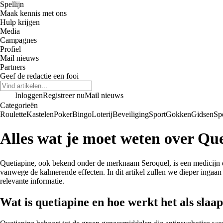
Spellijn
Maak kennis met ons
Hulp krijgen
Media
Campagnes
Profiel
Mail nieuws
Partners
Geef de redactie een fooi
Inloggen
Registreer nu
Mail nieuws
Categorieën
Roulette
Kastelen
Poker
Bingo
Loterij
Beveiliging
Sport
Gokken
Gidsen
Sp
Alles wat je moet weten over Que
Quetiapine, ook bekend onder de merknaam Seroquel, is een medicijn da
vanwege de kalmerende effecten. In dit artikel zullen we dieper ingaan
relevante informatie.
Wat is quetiapine en hoe werkt het als slaa