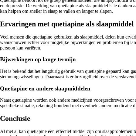
Quetiapine behoort tot de groep geneesmiddelen die antipsychotica wo
en depressie. De werking van quetiapine als slaapmiddel is te danken aa
kan helpen om sneller in slaap te vallen en langer te slapen.
Ervaringen met quetiapine als slaapmiddel
Veel mensen die quetiapine gebruiken als slaapmiddel, delen hun ervar
waarschuwen echter voor mogelijke bijwerkingen en problemen bij lang
persoon kan variëren.
Bijwerkingen op lange termijn
Het is bekend dat het langdurig gebruik van quetiapine gepaard kan g
stemmingswisselingen. Daarnaast is er bezorgdheid over de verslavende
Quetiapine en andere slaapmiddelen
Naast quetiapine worden ook andere medicijnen voorgeschreven voor sla
specifieke situatie, rekening houdend met eventuele andere medicatie di
Conclusie
Al met al kan quetiapine een effectief middel zijn om slaapproblemen t