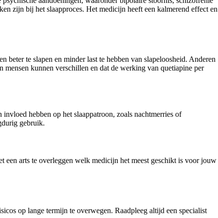
 psychische aandoeningen, waaronder bipolaire stoornis, schizofrenie
ken zijn bij het slaapproces. Het medicijn heeft een kalmerend effect en
n beter te slapen en minder last te hebben van slapeloosheid. Anderen
an mensen kunnen verschillen en dat de werking van quetiapine per
invloed hebben op het slaappatroon, zoals nachtmerries of
gdurig gebruik.
 een arts te overleggen welk medicijn het meest geschikt is voor jouw
sicos op lange termijn te overwegen. Raadpleeg altijd een specialist