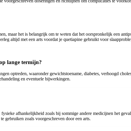
t de voorgeschreven doseringen en richtlijnen om complicaties te voork
, maar het is belangrijk om te weten dat het oorspronkelijk een antipsy
erleg altijd met een arts voordat je quetiapine gebruikt voor slaapprobl
op lange termijn?
ingen optreden, waaronder gewichtstoename, diabetes, verhoogd choles
behandeling en eventuele bijwerkingen.
 fysieke afhankelijkheid zoals bij sommige andere medicijnen het geval 
 te gebruiken zoals voorgeschreven door een arts.