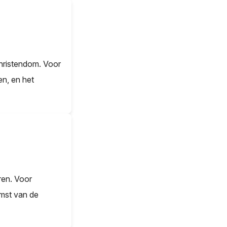
christendom. Voor
en, en het
ren. Voor
omst van de