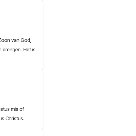
 Zoon van God,
 brengen. Het is
stus mis of
us Christus.