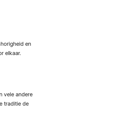
mhorigheid en
r elkaar.
in vele andere
 traditie de