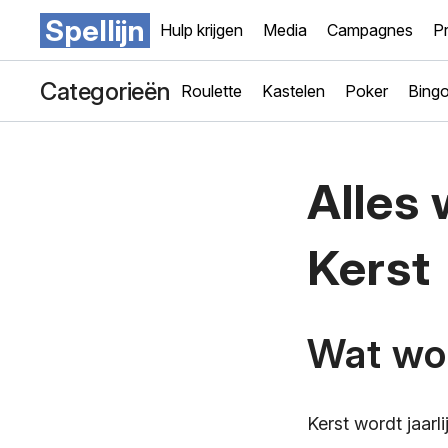
Spellijn
Hulp krijgen
Media
Campagnes
Pr
Categorieën
Roulette
Kastelen
Poker
Bing
Alles 
Kerst
Wat wor
Kerst wordt jaarl