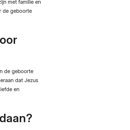
ijn met familie en
er de geboorte
voor
van de geboorte
 eraan dat Jezus
iefde en
ndaan?