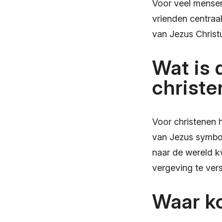
Voor veel mensen 
vrienden centraal
van Jezus Christu
Wat is 
christ
Voor christenen h
van Jezus symboli
naar de wereld k
vergeving te ver
Waar k