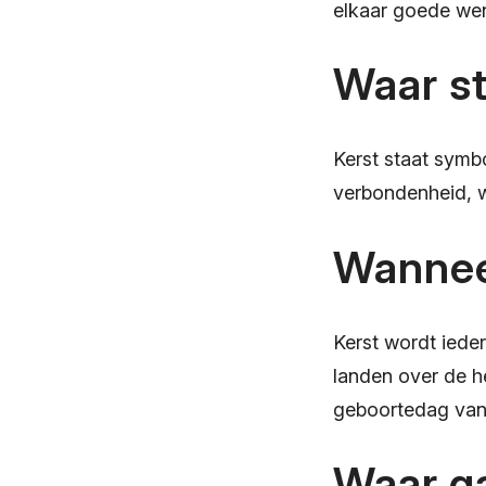
elkaar goede wen
Waar st
Kerst staat symbo
verbondenheid, w
Wannee
Kerst wordt iede
landen over de he
geboortedag van 
Waar ga