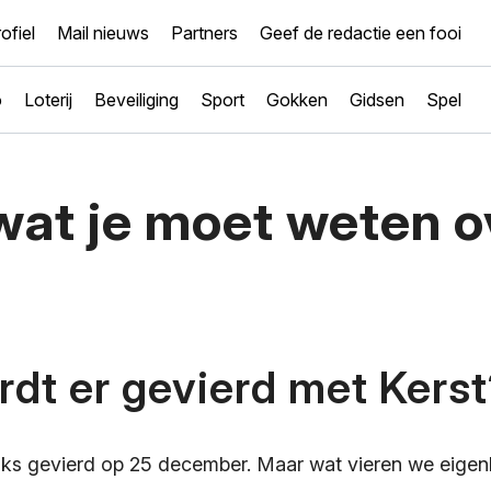
ofiel
Mail nieuws
Partners
Geef de redactie een fooi
o
Loterij
Beveiliging
Sport
Gokken
Gidsen
Spel
wat je moet weten o
dt er gevierd met Kers
ijks gevierd op 25 december. Maar wat vieren we eigenl