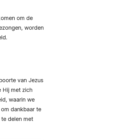
nkomen om de
 gezongen, worden
ld.
eboorte van Jezus
 Hij met zich
eid, waarin we
n om dankbaar te
 te delen met