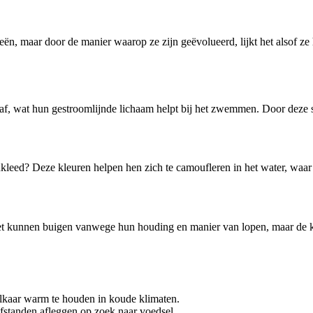
eën, maar door de manier waarop ze zijn geëvolueerd, lijkt het alsof 
naf, wat hun gestroomlijnde lichaam helpt bij het zwemmen. Door deze s
kleed? Deze kleuren helpen hen zich te camoufleren in het water, waar 
 niet kunnen buigen vanwege hun houding en manier van lopen, maar de k
 elkaar warm te houden in koude klimaten.
standen afleggen op zoek naar voedsel.