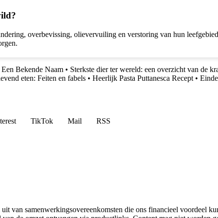
wild?
ndering, overbevissing, olievervuiling en verstoring van hun leefgebied
orgen.
: Een Bekende Naam
•
Sterkste dier ter wereld: een overzicht van de k
levend eten: Feiten en fabels
•
Heerlijk Pasta Puttanesca Recept
•
Einde
terest
TikTok
Mail
RSS
uit van samenwerkingsovereenkomsten die ons financieel voordeel ku