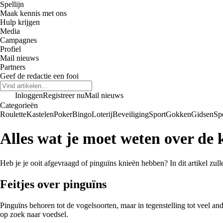
Spellijn
Maak kennis met ons
Hulp krijgen
Media
Campagnes
Profiel
Mail nieuws
Partners
Geef de redactie een fooi
Inloggen
Registreer nu
Mail nieuws
Categorieën
Roulette
Kastelen
Poker
Bingo
Loterij
Beveiliging
Sport
Gokken
Gidsen
Sp
Alles wat je moet weten over de 
Heb je je ooit afgevraagd of pinguïns knieën hebben? In dit artikel zull
Feitjes over pinguïns
Pinguïns behoren tot de vogelsoorten, maar in tegenstelling tot veel an
op zoek naar voedsel.