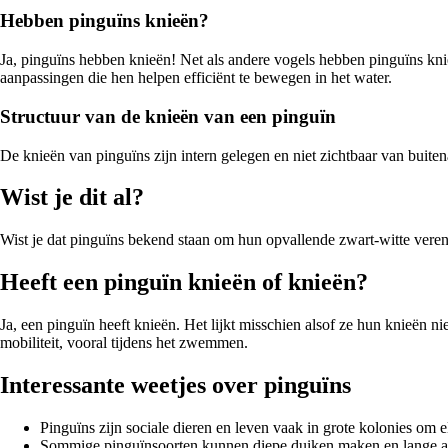
Hebben pinguïns knieën?
Ja, pinguïns hebben knieën! Net als andere vogels hebben pinguïns kni
aanpassingen die hen helpen efficiënt te bewegen in het water.
Structuur van de knieën van een pinguïn
De knieën van pinguïns zijn intern gelegen en niet zichtbaar van buite
Wist je dit al?
Wist je dat pinguïns bekend staan om hun opvallende zwart-witte veren
Heeft een pinguïn knieën of knieën?
Ja, een pinguïn heeft knieën. Het lijkt misschien alsof ze hun knieën
mobiliteit, vooral tijdens het zwemmen.
Interessante weetjes over pinguïns
Pinguïns zijn sociale dieren en leven vaak in grote kolonies om
Sommige pinguïnsoorten kunnen diepe duiken maken en lange af