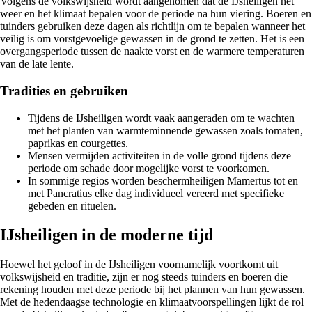
Volgens de volkswijsheid wordt aangenomen dat de IJsheiligen het
weer en het klimaat bepalen voor de periode na hun viering. Boeren en
tuinders gebruiken deze dagen als richtlijn om te bepalen wanneer het
veilig is om vorstgevoelige gewassen in de grond te zetten. Het is een
overgangsperiode tussen de naakte vorst en de warmere temperaturen
van de late lente.
Tradities en gebruiken
Tijdens de IJsheiligen wordt vaak aangeraden om te wachten
met het planten van warmteminnende gewassen zoals tomaten,
paprikas en courgettes.
Mensen vermijden activiteiten in de volle grond tijdens deze
periode om schade door mogelijke vorst te voorkomen.
In sommige regios worden beschermheiligen Mamertus tot en
met Pancratius elke dag individueel vereerd met specifieke
gebeden en rituelen.
IJsheiligen in de moderne tijd
Hoewel het geloof in de IJsheiligen voornamelijk voortkomt uit
volkswijsheid en traditie, zijn er nog steeds tuinders en boeren die
rekening houden met deze periode bij het plannen van hun gewassen.
Met de hedendaagse technologie en klimaatvoorspellingen lijkt de rol