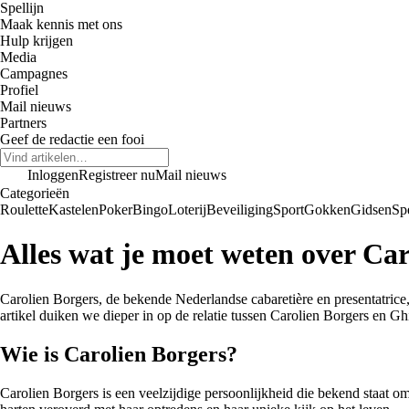
Spellijn
Maak kennis met ons
Hulp krijgen
Media
Campagnes
Profiel
Mail nieuws
Partners
Geef de redactie een fooi
Inloggen
Registreer nu
Mail nieuws
Categorieën
Roulette
Kastelen
Poker
Bingo
Loterij
Beveiliging
Sport
Gokken
Gidsen
Sp
Alles wat je moet weten over Car
Carolien Borgers, de bekende Nederlandse cabaretière en presentatrice, 
artikel duiken we dieper in op de relatie tussen Carolien Borgers en Gh
Wie is Carolien Borgers?
Carolien Borgers is een veelzijdige persoonlijkheid die bekend staat om