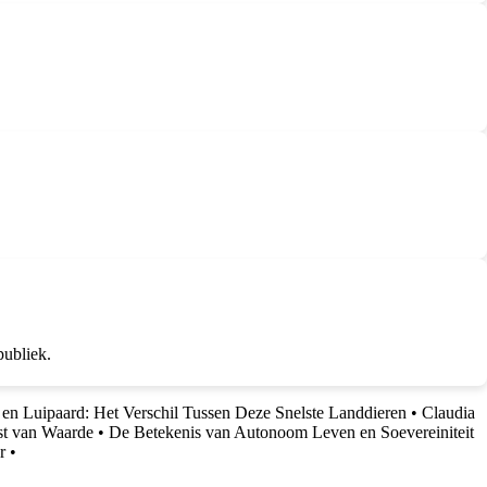
publiek.
en Luipaard: Het Verschil Tussen Deze Snelste Landdieren
•
Claudia
st van Waarde
•
De Betekenis van Autonoom Leven en Soevereiniteit
r
•