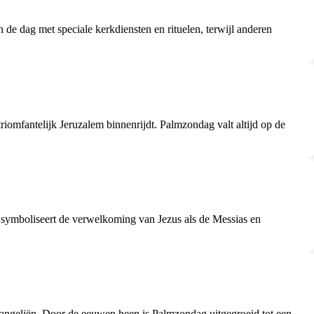
e dag met speciale kerkdiensten en rituelen, terwijl anderen
omfantelijk Jeruzalem binnenrijdt. Palmzondag valt altijd op de
symboliseert de verwelkoming van Jezus als de Messias en
evangeliën. Door de eeuwen heen is Palmzondag uitgegroeid tot een