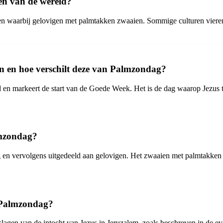
en van de wereld?
 waarbij gelovigen met palmtakken zwaaien. Sommige culturen vieren d
en en hoe verschilt deze van Palmzondag?
 markeert de start van de Goede Week. Het is de dag waarop Jezus tri
lmzondag?
en vervolgens uitgedeeld aan gelovigen. Het zwaaien met palmtakken 
n Palmzondag?
slagen van de intocht van Jezus in Jeruzalem, zoals beschreven in de 