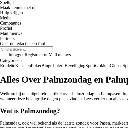
Spellijn
Maak kennis met ons
Hulp krijgen
Media
Campagnes
Profiel
Mail nieuws
Partners
Geef de redactie een fooi
Inloggen
Registreer nu
Mail nieuws
Categorieën
Roulette
Kastelen
Poker
Bingo
Loterij
Beveiliging
Sport
Gokken
Gidsen
Sp
Alles Over Palmzondag en Palm
Welkom bij ons uitgebreide artikel over Palmzondag en Palmpasen. In 
wanneer deze belangrijke dagen plaatsvinden. Lees verder om alles te 
Wat is Palmzondag?
Palmsndag, ook wel bekend als de laatste zondag voor Pasen, markeert