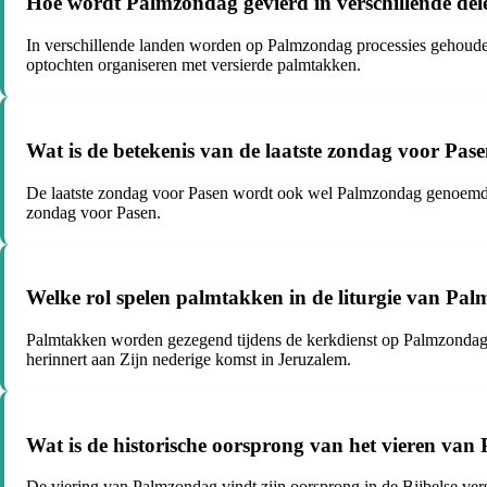
Hoe wordt Palmzondag gevierd in verschillende del
In verschillende landen worden op Palmzondag processies gehouden
optochten organiseren met versierde palmtakken.
Wat is de betekenis van de laatste zondag voor Pas
De laatste zondag voor Pasen wordt ook wel Palmzondag genoemd en
zondag voor Pasen.
Welke rol spelen palmtakken in de liturgie van Pa
Palmtakken worden gezegend tijdens de kerkdienst op Palmzondag 
herinnert aan Zijn nederige komst in Jeruzalem.
Wat is de historische oorsprong van het vieren va
De viering van Palmzondag vindt zijn oorsprong in de Bijbelse ver