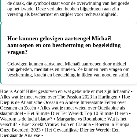
de draak, die symbool staat voor de overwinning van het goede
op het kwade. Deze verhalen hebben bijgedragen aan zijn
verering als beschermer en strijder voor rechtvaardigheid.
Hoe kunnen gelovigen aartsengel Michaël
aanroepen en om bescherming en begeleiding
vragen?
Gelovigen kunnen aartsengel Michaël aanroepen door middel
van gebeden, meditaties en rituelen. Ze kunnen hem vragen om
bescherming, kracht en begeleiding in tijden van nood en strijd.
Hoe is Adolf Hitler gestorven en wat gebeurde er met zijn lichaam?
•
Alles wat je moet weten over The Passion 2023 in Harlingen
•
Hoe
Diep is de Atlantische Oceaan en Andere Interessante Feiten over
Oceanen en Zeeën
•
Alles wat je moet weten over Quetiapine als
slaapmiddel
•
Het Slimste Dier Ter Wereld: Top 10 Slimste Dieren
•
Waarom is de lucht blauw?
•
Margarine vs Roomboter: Wat is het
verschil?
•
Boer Zoekt Vrouw: Bob en Claudia
•
Boeren in Europa:
Onze Boerderij 2023
•
Het Gevaarlijkste Dier ter Wereld: Een
Diepgaande Analyse
•